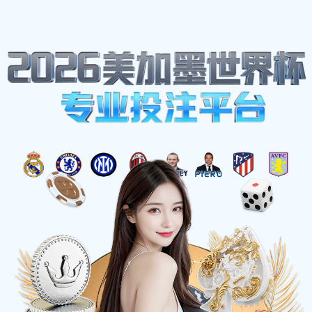
星期日-星期五||8:00-7:00
15060567370
体育热点
首页
Our Projects
热火队胜魔术，球队团结一致：信念铸就的辉煌