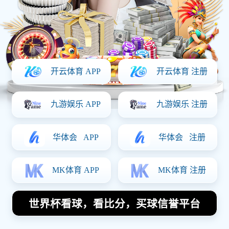
阿森纳主帅阿特塔誓言全力备战新赛
季，全力冲击英超冠军
2025-05-10 01:10:51
阿森纳主帅米克尔·阿特塔在最近的一次新闻发布会上表达了
对新赛季的雄心壮志。他明确表示，球队将全力以赴备战新
赛季，目标直指英超冠军。作为阿森纳的掌舵人，阿特塔的
这番话不仅点燃了球迷们的热情，也为球队注入了一剂强心
剂。本文将深度剖析阿特塔的备战计划和球队的夺冠策略，
为您揭示阿森纳如何策马奔腾，勇敢追逐英超荣誉。
在阿特塔看来，新赛季是一个全新的开始，阿森纳不仅要保
持良好的竞技状态，更要在战术和心理层面做好充分的准