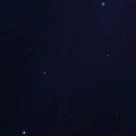
最终，无论是谁摘得“最佳”的桂冠，我们都应
精彩绝伦的足球世界。而关于“谁是最好”的争
分——追求卓越、不懈奋斗！
上一篇
全球足球巨星家庭合影展现温馨与团
的美好瞬间