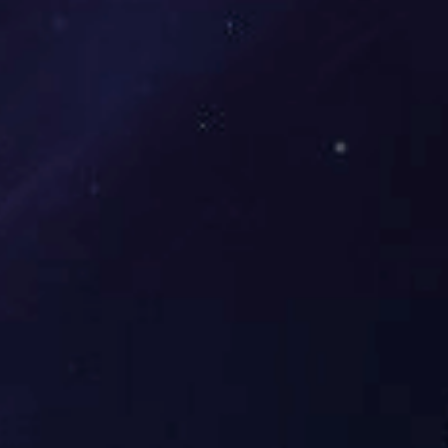
的贡献，从而减少主观偏见。然而，这也要求我们保持开阔
情感体验上的判断。
生成的数据驱动型评分系统，这将改变传统的人为评分模
，新一代超级巨星层出不穷，使得“最佳”这个称号更加难
的黑马，引发新的讨论和争议。
球明星谁是最佳”的问题仍然具有极高的话题性。这不仅涉
球文化的一次深刻反思，它提醒我们要珍惜每一个时代赋予
，不仅关系到个人荣誉，也涉及到文化背景、技术发展及社
奇人物占据了话语权，但新兴力量也不断挑战传统格局，