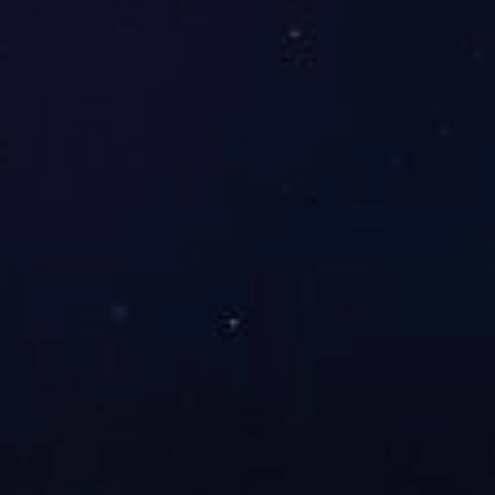
感谢那些为这项运动付出努力与汗水的人，他们共同成就了
论，将永远伴随我们继续前行，因为这正是体育精神的一部
下一篇
结
学足球明星射门技巧究竟有多难掌握你
准备好迎接挑战了吗