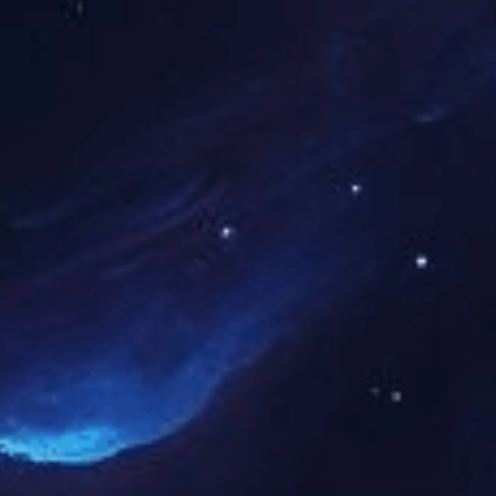
不断有人发表对顶尖球员表现的看法。这些评
们不得不重视舆论声音。
尤其是在每年的颁奖季节，各类投票活动如火
的话题热度。而这种热度又反过来影响到评委
的数据分析，有时却被情感化或偶像化倾向所
此外，社交媒体时代，让粉丝能够直接表达自
歧，各种投票结果也因此呈现出较大的波动。
及如何平衡专业评价与大众意见之间的关系。
平博pinnacle体育
4、未来展望与可能性
随着科技的发展，大数据分析逐渐渗透到体育