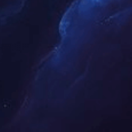
论不仅影响公众认知，也常常会给相关机构带来压力，使他
如荼。媒体会通过各种方式引导公众参与讨论，并形成一定
们对于候选人的选择。在这样的环境下，一些本应客观公正
掩盖。
己的意见。在这种情况下，不同阵营之间甚至出现了明显分
这种变化促使我们重新审视传统评选机制是否仍然适用，以
领域，为评判最佳球员提供更多参考依据。通过收集大量比