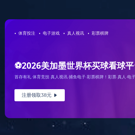
星期日-星期五||8:00-7:00
公司
服务