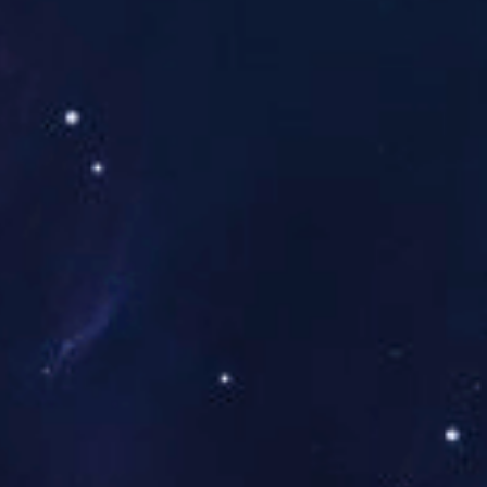
将从四个方面深入分析这一问题：历史背景与评选标准、当
与可能性。通过这些方面的探讨，我们将更全面地理解现役
佳球员的评选有着悠久的历史。从早期的金球奖到如今各类
准不断演变。在这些年中，技术能力、团队贡献以及个人荣
员，包括进球数、助攻数、比赛影响力等。此外，各大赛事
，这些赛事往往能让优秀球员在国际舞台上闪耀，从而提高