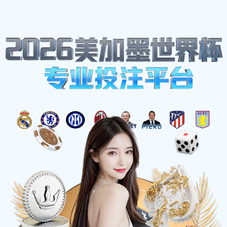
星期日-星期五||8:00-7:00
15060567370
体育热点
首页
Our Projects
传奇中场对决伊涅斯塔与吉格斯的足球艺术与荣耀之
路