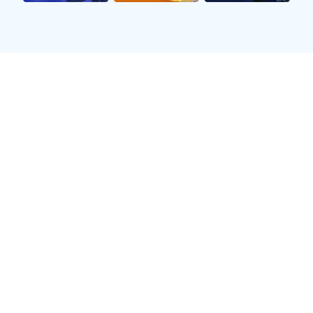
尽管两者风格迥异，但他们都有着极高的足球智商，以及对
于比赛节奏把握得恰到好处。这使得他们不仅能提升自己的
表现，同时也能激励身边队友，共同追求胜利。
2、职业生涯轨迹