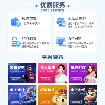
门，打开了比赛的局面。这一进球不仅让全队士气大振，也
让客场的多特蒙德球迷们欢呼雀跃。
随着比赛的进行，多特蒙德的进攻势头依然没有减弱。球队
主教练战术得当，球员们在场上执行得也非常到位。通过两
翼的快速突击和中路的渗透，多特蒙德频繁制造威胁，不断
给对手的防线施加压力。第30分钟，球队通过一脚精准的传
中球，再次洞穿对方的防线，比分扩大到2-0。面对如此凶
猛的攻势，对方球队显得有些力不从心，防守端频频出现漏
洞。