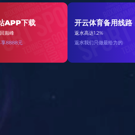
ews
林丹与普兰诺伊精彩对决视频回顾，巅峰对
对决视频回顾，巅峰对决引