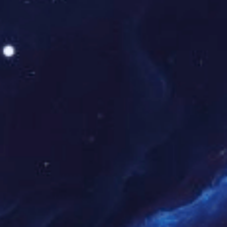
白热化状态。林丹凭借丰富的经验迅速掌握主动权，通过精
兰诺伊并没有因此退缩，他用灵活的步伐和巧妙的反击逐渐
升，让观众紧张不已。
一个技术细节都可能决定胜负。尤其是在第二局中，当普兰
呼。这一幕无疑展示了他的坚持与韧劲，同时也给林丹施加
面。
冷静果断的一记杀球锁定胜局。这不仅体现了他的实力，更
起敬。这场比赛，无疑是一场经典之战，为所有观看的人留