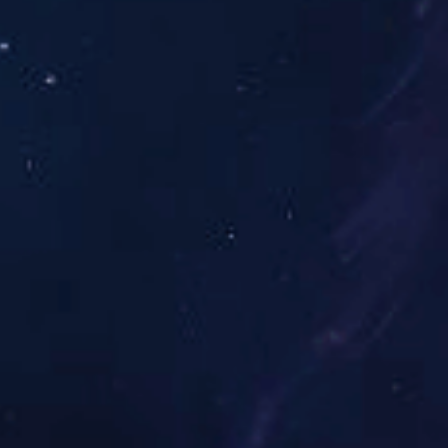
在羽毛球的历史长河中，林丹与普兰诺伊的对
采，技艺高超，不仅为观众奉献了一场精彩绝
四个方面详细回顾这一精彩对决，包括两位选
分析，以及赛后反响与球迷评价。通过这些角
动。
1、选手背景及成就
林丹，被誉为“超级丹”，是羽毛球界的传奇人
枚金牌，成为羽毛球史上首位实现此壮举的运
年轻运动员心中的榜样。
而普兰诺伊作为印度羽毛球界的一颗新星，同
的灵活性和快速反应能力赢得了不少赞誉。虽
挑战自我，力求在每一场比赛中有所突破。