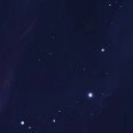
们代表了不同国家和文化，在赛场上的相遇更是让这种对比
势的期望，而普兰诺伊则是印度羽毛球崛起的新象征，两者