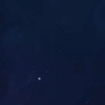
导航
发现平博pinnacle体育
体育热点
体育明星
服务种类
沟通平博pinnacle体育官网
最新文章以及案例
济宁足球明星球员盘点及