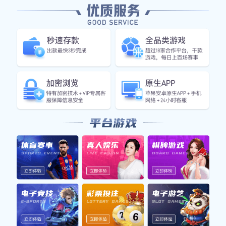
1、精彩瞬间回顾
在此场比赛中，有着许多令人难忘的镜头，比如开局阶段，
两队均展示出了强悍的防守态度，令得分数一度胶着。尤其
是第一节末段，尼克斯通过一次快攻实现反超，以微弱优势
结束首节。这一时刻不仅点燃了现场观众的热情，也为接下
来的比赛奠定了基调。
第二节开始，热火试图通过外线投篮来拉开比分，他们的一
名明星球员接连命中三分球，使得比赛形势再次出现变化。
然而，尼克斯并未因此气馁，他们快速调整策略，通过积极
的内线进攻回应了对手。这种你追我赶的局面，使得整个上
半场充满悬念。