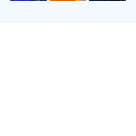
进入下半场后，双方都加强了防守力度，每个进攻回合都显
得极其珍贵。在关键时刻，尼克斯的一名年轻球员站出来，
他凭借精准的跳投和灵活的突破频频得分，为球队稳住了领
先优势。这些精彩瞬间成为全场观众津津乐道的话题。
2、战术分析