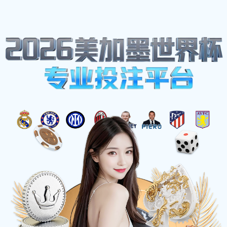
星期日-星期五||8:00-7:00
15060567370
体育明星
首页
Our News
尼克斯与热火激战回顾2015年11月24日精彩瞬间与赛
后分析